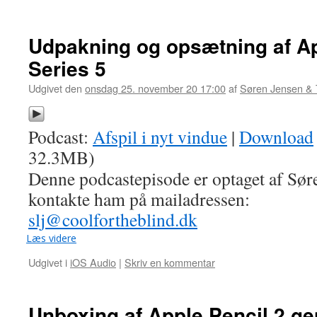
Udpakning og opsætning af A
Series 5
Udgivet den
onsdag 25. november 20 17:00
af
Søren Jensen &
Podcast:
Afspil i nyt vindue
|
Download
32.3MB)
Denne podcastepisode er optaget af Sør
kontakte ham på mailadressen:
slj@coolfortheblind.dk
Læs videre
Udgivet i
iOS Audio
|
Skriv en kommentar
Unboxing af Apple Pencil 2 ge