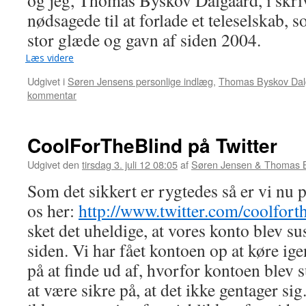
og jeg, Thomas Byskov Dalgaard, i skriv
nødsagede til at forlade et teleselskab, s
stor glæde og gavn af siden 2004.
Læs videre
Udgivet i
Søren Jensens personlige indlæg
,
Thomas Byskov Dalg
kommentar
CoolForTheBlind på Twitter
Udgivet den
tirsdag 3. juli 12 08:05
af
Søren Jensen & Thomas 
Som det sikkert er rygtedes så er vi nu p
os her:
http://www.twitter.com/coolfort
sket det uheldige, at vores konto blev s
siden. Vi har fået kontoen op at køre ig
på at finde ud af, hvorfor kontoen blev 
at være sikre på, at det ikke gentager si