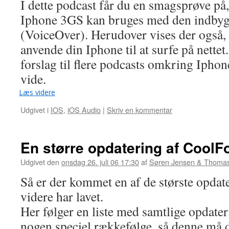
I dette podcast får du en smagsprøve på
Iphone 3GS kan bruges med den indby
(VoiceOver). Herudover vises der også,
anvende din Iphone til at surfe på nettet
forslag til flere podcasts omkring Iphone
vide.
Læs videre
Udgivet i
IOS
,
iOS Audio
|
Skriv en kommentar
En større opdatering af CoolF
Udgivet den
onsdag 26. juli 06 17:30
af
Søren Jensen & Thomas
Så er der kommet en af de største opdate
videre har lavet.
Her følger en liste med samtlige opdater
nogen speciel rækkefølge, så denne må