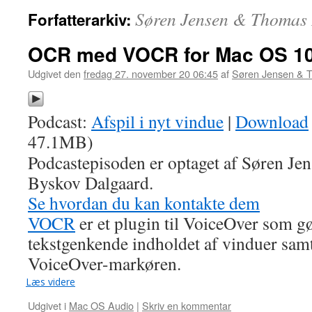
Søren Jensen & Thomas 
Forfatterarkiv:
OCR med VOCR for Mac OS 10.
Udgivet den
fredag 27. november 20 06:45
af
Søren Jensen & 
Podcast:
Afspil i nyt vindue
|
Download
47.1MB)
Podcastepisoden er optaget af Søren J
Byskov Dalgaard.
Se hvordan du kan kontakte dem
VOCR
er et plugin til VoiceOver som gø
tekstgenkende indholdet af vinduer samt
VoiceOver-markøren.
Læs videre
Udgivet i
Mac OS Audio
|
Skriv en kommentar