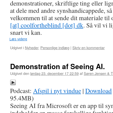
demonstrationer, skriftlige ting eller l
at dele med andre synshandicappede, så
velkommen til at sende dit materiale til 
[at] coolfortheblind [dot] dk
. Så vil vi 
snart vi kan.
Læs videre
Udgivet i
Nyheder
,
Personlige indlæg
|
Skriv en kommentar
Demonstration af Seeing AI.
Udgivet den
lørdag 23. december 17 22:59
af
Søren Jensen & 
Podcast:
Afspil i nyt vindue
|
Download
95.4MB)
Seeing AI fra Microsoft er en app til 
indeholder en masse forskellige funkti