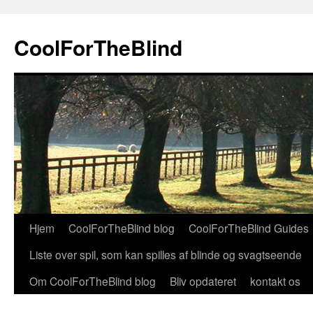
Hop
til
CoolForTheBlind
indhold
Hjem
CoolForTheBlind blog
CoolForTheBlind Guides
Liste over spil, som kan spilles af blinde og svagtseende
Om CoolForTheBlind blog
Bliv opdateret
kontakt os