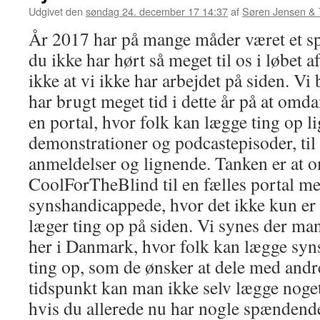
Udgivet den
søndag 24. december 17 14:37
af
Søren Jensen &
År 2017 har på mange måder været et s
du ikke har hørt så meget til os i løbet af
ikke at vi ikke har arbejdet på siden. 
har brugt meget tid i dette år på at omd
en portal, hvor folk kan lægge ting op li
demonstrationer og podcastepisoder, til 
anmeldelser og lignende. Tanken er at
CoolForTheBlind til en fælles portal me
synshandicappede, hvor det ikke kun er 
læger ting op på siden. Vi synes der ma
her i Danmark, hvor folk kan lægge syn
ting op, som de ønsker at dele med and
tidspunkt kan man ikke selv lægge noge
hvis du allerede nu har nogle spændende