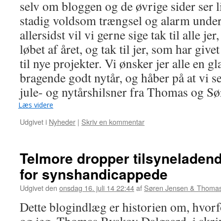
selv om bloggen og de øvrige sider ser lid
stadig voldsom trængsel og alarm under 
allersidst vil vi gerne sige tak til alle je
løbet af året, og tak til jer, som har giv
til nye projekter. Vi ønsker jer alle en gl
bragende godt nytår, og håber på at vi 
jule- og nytårshilsner fra Thomas og Sø
Læs videre
Udgivet i
Nyheder
|
Skriv en kommentar
Telmore dropper tilsyneladen
for synshandicappede
Udgivet den
onsdag 16. juli 14 22:44
af
Søren Jensen & Thomas
Dette blogindlæg er historien om, hvor