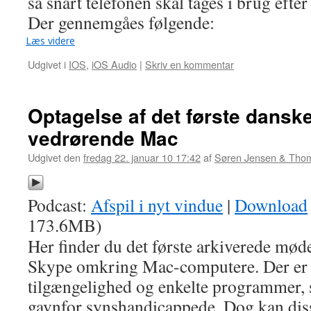
så snart telefonen skal tages i brug efter
Der gennemgåes følgende:
Læs videre
Udgivet i
IOS
,
iOS Audio
|
Skriv en kommentar
Optagelse af det første dans
vedrørende Mac
Udgivet den
fredag 22. januar 10 17:42
af
Søren Jensen & Tho
Podcast:
Afspil i nyt vindue
|
Download
173.6MB)
Her finder du det første arkiverede mød
Skype omkring Mac-computere. Der er b
tilgængelighed og enkelte programmer, 
gavnfor synshandicappede. Dog kan di