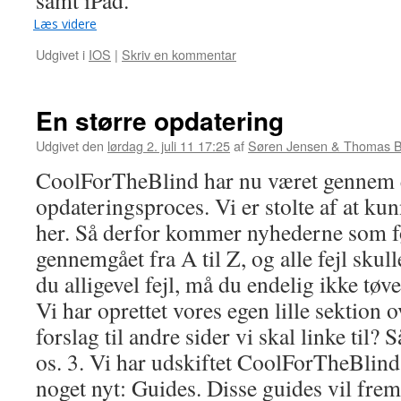
samt iPad.
Læs videre
Udgivet i
IOS
|
Skriv en kommentar
En større opdatering
Udgivet den
lørdag 2. juli 11 17:25
af
Søren Jensen & Thomas B
CoolForTheBlind har nu været gennem 
opdateringsproces. Vi er stolte af at kun
her. Så derfor kommer nyhederne som føl
gennemgået fra A til Z, og alle fejl skull
du alligevel fejl, må du endelig ikke tøv
Vi har oprettet vores egen lille sektion 
forslag til andre sider vi skal linke til? 
os. 3. Vi har udskiftet CoolForTheBlin
noget nyt: Guides. Disse guides vil frem