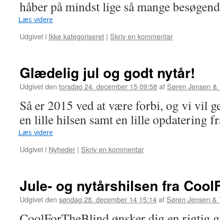
håber på mindst lige så mange besøgende
Læs videre
Udgivet i
Ikke kategoriseret
|
Skriv en kommentar
Glædelig jul og godt nytår!
Udgivet den
torsdag 24. december 15 09:58
af
Søren Jensen &
Så er 2015 ved at være forbi, og vi vil g
en lille hilsen samt en lille opdatering
Læs videre
Udgivet i
Nyheder
|
Skriv en kommentar
Jule- og nytårshilsen fra Cool
Udgivet den
søndag 28. december 14 15:14
af
Søren Jensen &
CoolForTheBlind ønsker dig en rigtig gl