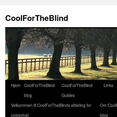
Hop
til
CoolForTheBlind
indhold
Hjem
CoolForTheBlind
CoolForTheBlind
Links
blog
Guides
Velkommen til CoolForTheBlinds afdeling for
Om Cool
voicechat.
blog