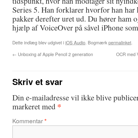
tidspunkt, hvor han modtager sit nyind
Series 5. Han forklarer hvorfor han har k
pakker derefter uret ud. Du hører ham o
hjælp af VoiceOver på såvel iPhone som
Dette indlæg blev udgivet i
iOS Audio
. Bogmærk
permalinket
.
←
Unboxing af Apple Pencil 2 generation
OCR med V
Skriv et svar
Din e-mailadresse vil ikke blive publicer
*
markeret med
Kommentar
*