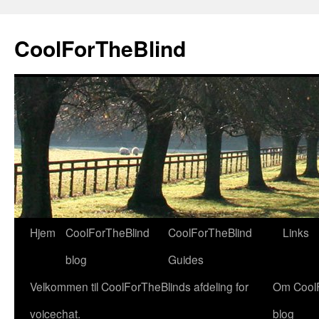
Hop
til
CoolForTheBlind
indhold
Hjem
CoolForTheBlind
CoolForTheBlind
Links
blog
Guides
Velkommen til CoolForTheBlinds afdeling for
Om Cool
voicechat.
blog