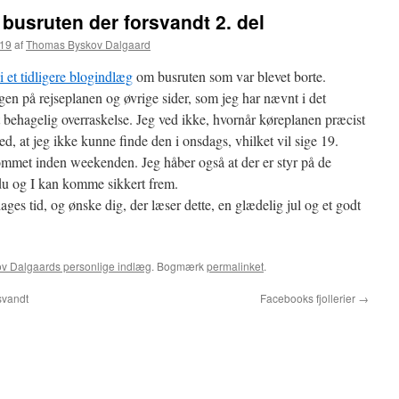
busruten der forsvandt 2. del
:19
af
Thomas Byskov Dalgaard
i et tidligere blogindlæg
om busruten som var blevet borte.
igen på rejseplanen og øvrige sider, som jeg har nævnt i det
 behagelig overraskelse. Jeg ved ikke, hvornår køreplanen præcist
, at jeg ikke kunne finde den i onsdags, vhilket vil sige 19.
ommet inden weekenden. Jeg håber også at der er styr på de
 du og I kan komme sikkert frem.
dages tid, og ønske dig, der læser dette, en glædelig jul og et godt
v Dalgaards personlige indlæg
. Bogmærk
permalinket
.
svandt
Facebooks fjollerier
→