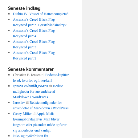
Seneste indlæg
Diablo IV: Vessel of Hatret completed
Assassin’s Creed Black Flag
Resynced part 5: Førstehåndsindtryk
Assassin’s Creed Black Flag
Resynced part 4
Assassin’s Creed Black Flag
Resynced part 3
Assassin’s Creed Black Flag
Resynced part 2
Seneste kommentarer
Christian F. Jensen
til
Podcast-kapitler
hvad, hvorfor og hvordan?
cpnaVGWhmfdQSMrH
til
Bedste
muligheder for anvendelse af
Markdown i WordPress
Jaroslav
til
Bedste muligheder for
anvendelse af Markdown i WordPress
Casey Miller
til
Apple Mail:
løsningsforslag hvis Mail bliver
langsom eller på anden måde opfører
sig anderledes end vanligt
Jule- og nytårshilsen fra