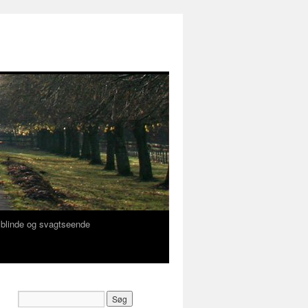
f blinde og svagtseende