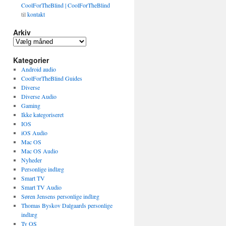
CoolForTheBlind | CoolForTheBlind
til
kontakt
Arkiv
Arkiv
Kategorier
Android audio
CoolForTheBlind Guides
Diverse
Diverse Audio
Gaming
Ikke kategoriseret
IOS
iOS Audio
Mac OS
Mac OS Audio
Nyheder
Personlige indlæg
Smart TV
Smart TV Audio
Søren Jensens personlige indlæg
Thomas Byskov Dalgaards personlige
indlæg
Tv OS