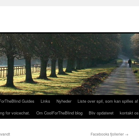
ForTheBlind Guides
Links
Nyheder
Liste over spil, som kan spilles a
ng for voicechat.
Om CoolForTheBlind blog
Bliv opdateret
kontakt os
svandt
Facebooks fjollerier
→