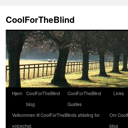
Hop
til
CoolForTheBlind
indhold
Hjem
CoolForTheBlind
CoolForTheBlind
Links
blog
Guides
Velkommen til CoolForTheBlinds afdeling for
Om Cool
voicechat.
blog