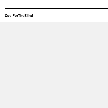
CoolForTheBlind