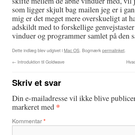
skifte mellem de åbne vinduer med, vil 
som ligger skjult bag mailen jeg er i ga
mig er det meget mere overskueligt at ha
adskildt med to forskellige genvejstaste
vinduer og programmer samlet på den s
Dette indlæg blev udgivet i
Mac OS
. Bogmærk
permalinket
.
←
Introduktion til Goldwave
Hvad
Skriv et svar
Din e-mailadresse vil ikke blive publicer
*
markeret med
Kommentar
*