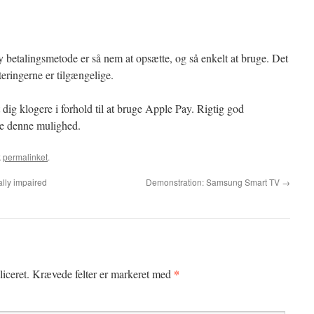
ny betalingsmetode er så nem at opsætte, og så enkelt at bruge. Det
teringerne er tilgængelige.
 dig klogere i forhold til at bruge Apple Pay. Rigtig god
de denne mulighed.
k
permalinket
.
lly impaired
Demonstration: Samsung Smart TV
→
*
iceret.
Krævede felter er markeret med