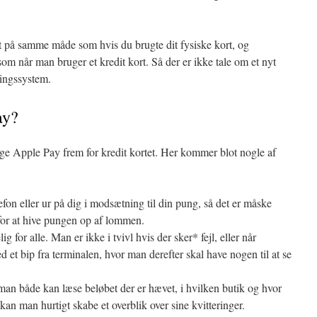
ort på samme måde som hvis du brugte dit fysiske kort, og
m når man bruger et kredit kort. Så der er ikke tale om et nyt
lingssystem.
ay?
ge Apple Pay frem for kredit kortet. Her kommer blot nogle af
efon eller ur på dig i modsætning til din pung, så det er måske
m for at hive pungen op af lommen.
g for alle. Man er ikke i tvivl hvis der sker* fejl, eller når
d et bip fra terminalen, hvor man derefter skal have nogen til at se
 man både kan læse beløbet der er hævet, i hvilken butik og hvor
an man hurtigt skabe et overblik over sine kvitteringer.