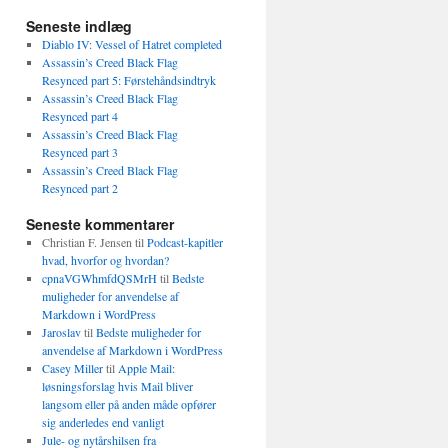
Seneste indlæg
Diablo IV: Vessel of Hatret completed
Assassin’s Creed Black Flag
Resynced part 5: Førstehåndsindtryk
Assassin’s Creed Black Flag
Resynced part 4
Assassin’s Creed Black Flag
Resynced part 3
Assassin’s Creed Black Flag
Resynced part 2
Seneste kommentarer
Christian F. Jensen
til
Podcast-kapitler
hvad, hvorfor og hvordan?
cpnaVGWhmfdQSMrH
til
Bedste
muligheder for anvendelse af
Markdown i WordPress
Jaroslav
til
Bedste muligheder for
anvendelse af Markdown i WordPress
Casey Miller
til
Apple Mail:
løsningsforslag hvis Mail bliver
langsom eller på anden måde opfører
sig anderledes end vanligt
Jule- og nytårshilsen fra