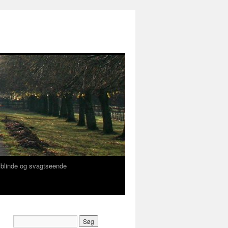
f blinde og svagtseende