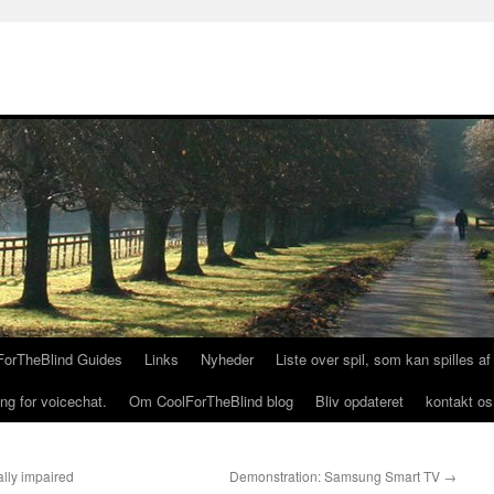
ForTheBlind Guides
Links
Nyheder
Liste over spil, som kan spilles a
ng for voicechat.
Om CoolForTheBlind blog
Bliv opdateret
kontakt os
lly impaired
Demonstration: Samsung Smart TV
→