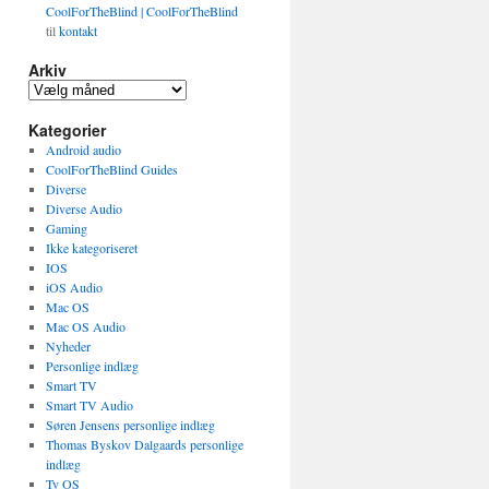
CoolForTheBlind | CoolForTheBlind
til
kontakt
Arkiv
Arkiv
Kategorier
Android audio
CoolForTheBlind Guides
Diverse
Diverse Audio
Gaming
Ikke kategoriseret
IOS
iOS Audio
Mac OS
Mac OS Audio
Nyheder
Personlige indlæg
Smart TV
Smart TV Audio
Søren Jensens personlige indlæg
Thomas Byskov Dalgaards personlige
indlæg
Tv OS